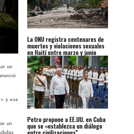
La ONU registra centenares de
muertes y violaciones sexuales
en Haití entre marzo y junio
uir un
anunció
í» y ese
Petro propone a EE.UU. en Cuba
ar un
que se «establezca un diálogo
entre civilizaciones”
ndidas