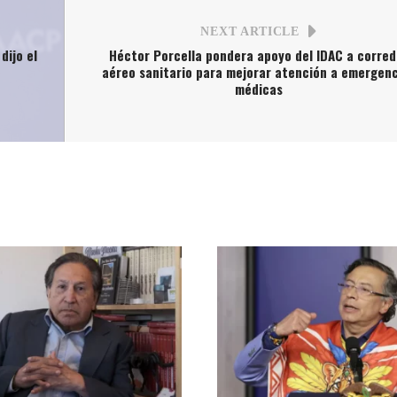
NEXT ARTICLE
dijo el
Héctor Porcella pondera apoyo del IDAC a corred
aéreo sanitario para mejorar atención a emergenc
médicas