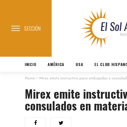
SECCIÓN
INICIO
AMÉRICA
USA
EL CLUB HISPAN
Home
Mirex emite instructivo para embajadas y consula
Mirex emite instructi
consulados en materi