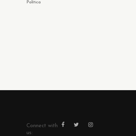
Política
Connect with
us: