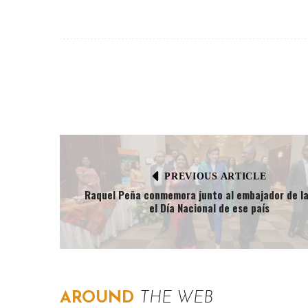
PREVIOUS ARTICLE
Raquel Peña conmemora junto al embajador de la
el Día Nacional de ese país
AROUND
THE WEB