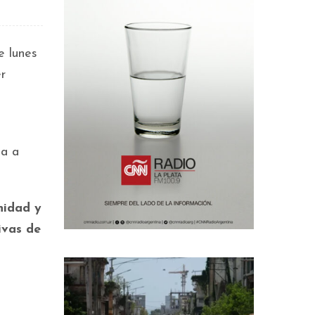
e lunes
er
ta a
nidad y
ivas de