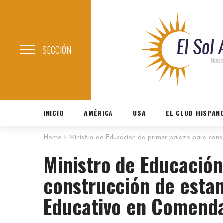
SECCIÓN
INICIO
AMÉRICA
USA
EL CLUB HISPAN
Home
Ministro de Educación da primer palazo para const
Ministro de Educación
construcción de estanc
Educativo en Comendad