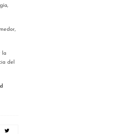
gía,
omedor,
 la
cia del
ad