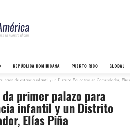
O
REPÚBLICA DOMINICANA
PUERTO RICO
GLOBAL
rucción de estancia infantil y un Distrito Educativo en Comendador, Elías
 da primer palazo para
ia infantil y un Distrito
or, Elías Piña