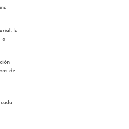
una
orial
, la
2 a
ción
upos de
n cada