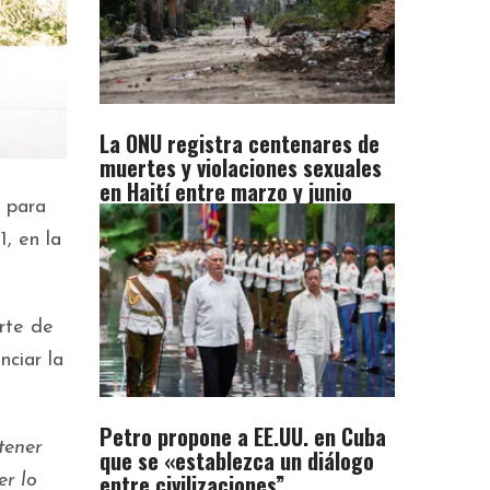
La ONU registra centenares de
muertes y violaciones sexuales
en Haití entre marzo y junio
o para
, en la
rte de
nciar la
Petro propone a EE.UU. en Cuba
tener
que se «establezca un diálogo
entre civilizaciones”
er lo