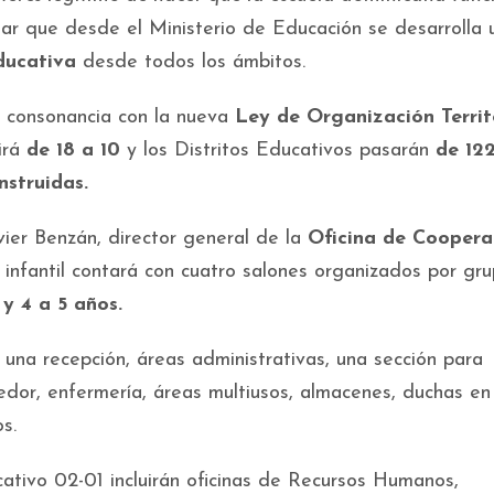
mar que desde el Ministerio de Educación se desarrolla 
ducativa
desde todos los ámbitos.
n consonancia con la nueva
Ley de Organización Territ
irá
de 18 a 10
y los Distritos Educativos pasarán
de 12
struidas.
vier Benzán, director general de la
Oficina de Coopera
a infantil contará con cuatro salones organizados por gr
 y 4 a 5 años.
una recepción, áreas administrativas, una sección para
medor, enfermería, áreas multiusos, almacenes, duchas e
s.
cativo 02-01 incluirán oficinas de Recursos Humanos,