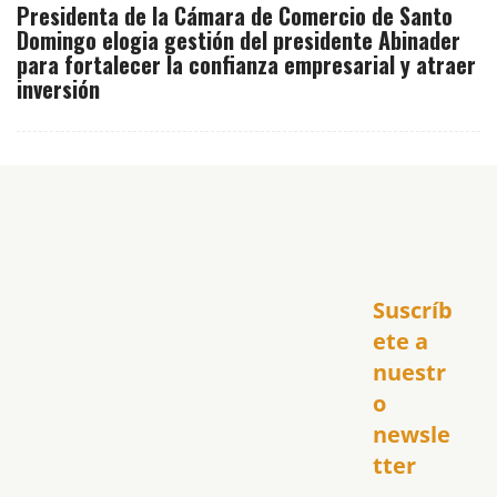
Presidenta de la Cámara de Comercio de Santo
Domingo elogia gestión del presidente Abinader
para fortalecer la confianza empresarial y atraer
inversión
Inicio
Suscríb
América
USA
ete a 
El Club Hispano
nuestr
República Dominicana
o 
Puerto Rico
newsle
Global
tter
Política