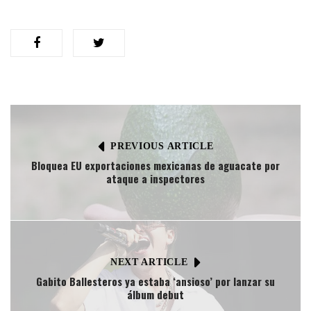
PREVIOUS ARTICLE
Bloquea EU exportaciones mexicanas de aguacate por
ataque a inspectores
NEXT ARTICLE
Gabito Ballesteros ya estaba ‘ansioso’ por lanzar su
álbum debut