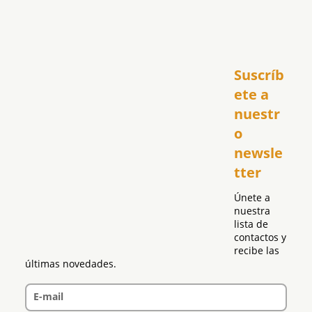
Inicio
Suscríb
América
USA
ete a 
El Club Hispano
nuestr
República Dominicana
o 
Puerto Rico
newsle
Global
tter
Política
Únete a 
nuestra 
lista de 
contactos y 
recibe las 
últimas novedades.
E-mail