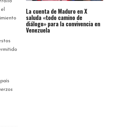
rrollo
La cuenta de Maduro en X
 el
saluda «todo camino de
cimiento
diálogo» para la convivencia en
Venezuela
estos
ermitido
país
uerzos