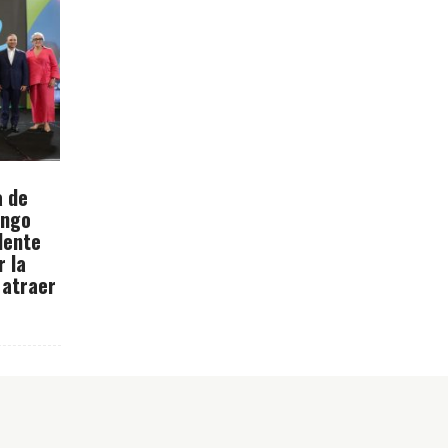
a de
ingo
dente
r la
 atraer