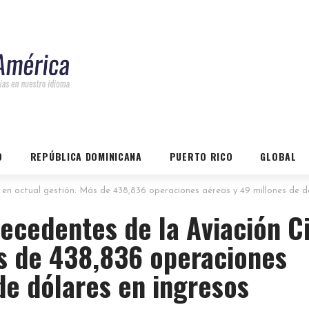
O
REPÚBLICA DOMINICANA
PUERTO RICO
GLOBAL
il en actual gestión: Más de 438,836 operaciones aéreas y 49 millones de d
ecedentes de la Aviación Ci
ás de 438,836 operaciones
de dólares en ingresos