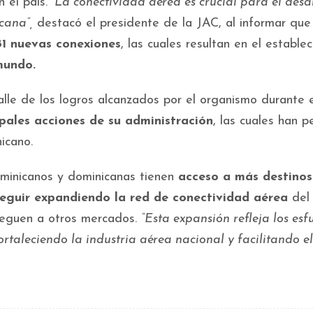
n el país.
“La conectividad aérea es crucial para el desa
cana”,
destacó el presidente de la JAC, al informar que
1 nuevas conexiones
, las cuales resultan en el estable
 mundo.
alle de los logros alcanzados por el organismo durante 
ipales acciones de su administración
, las cuales han p
nicano.
minicanos y dominicanas tienen
acceso a más destinos
eguir expandiendo la red de conectividad aérea
del 
lleguen a otros mercados.
“Esta expansión refleja los esf
rtaleciendo la industria aérea nacional y facilitando el