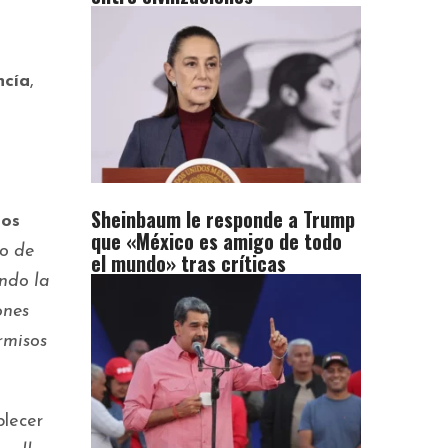
ncía
,
Sheinbaum le responde a Trump
los
que «México es amigo de todo
do de
el mundo» tras críticas
ando la
ones
rmisos
blecer