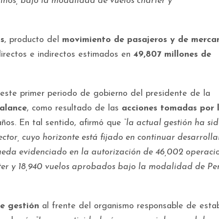
tinos, bajo la modalidad de vuelos chárter y
s
, producto del
movimiento de pasajeros y de merca
directos e indirectos estimados en
49,807 millones de
r este primer periodo de gobierno del presidente de la
balance
, como resultado de las
acciones tomadas por 
ños. En tal sentido, afirmó que
“la actual gestión ha si
ector, cuyo horizonte está fijado en continuar desarroll
 queda evidenciado en la autorización de 46,002 operaci
ter y 18,940 vuelos aprobados bajo la modalidad de Pe
e gestión
al frente del organismo responsable de esta