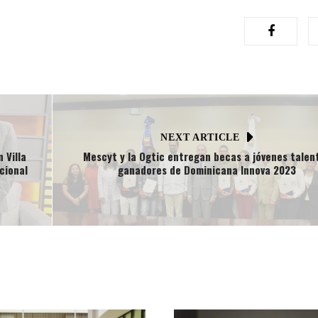
NEXT ARTICLE
 Villa
Mescyt y la Ogtic entregan becas a jóvenes talen
cional
ganadores de Dominicana Innova 2023