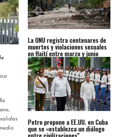
La ONU registra centenares de
muertes y violaciones sexuales
en Haití entre marzo y junio
de
ica
llo
cano,
salidas
Petro propone a EE.UU. en Cuba
que se «establezca un diálogo
omedio
entre civilizaciones”