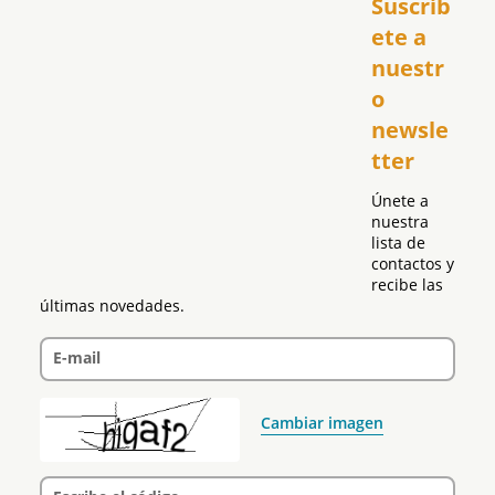
Suscríb
América
USA
ete a 
El Club Hispano
nuestr
República Dominicana
o 
Puerto Rico
newsle
Global
tter
Política
Únete a 
nuestra 
lista de 
contactos y 
recibe las 
últimas novedades.
E-mail
Cambiar imagen