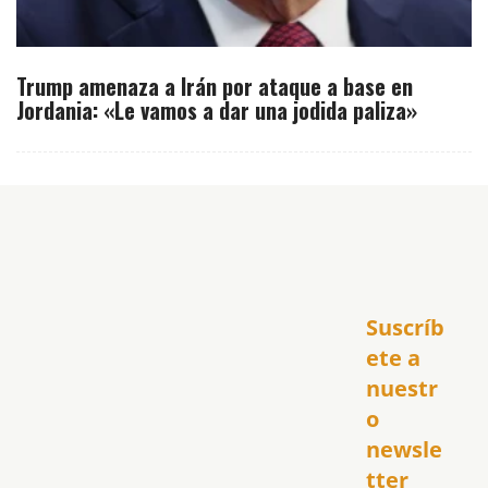
Trump amenaza a Irán por ataque a base en
Jordania: «Le vamos a dar una jodida paliza»
Inicio
Suscríb
América
USA
ete a 
El Club Hispano
nuestr
República Dominicana
o 
Puerto Rico
newsle
Global
tter
Política