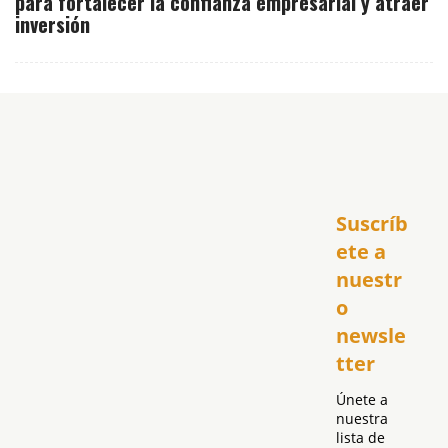
para fortalecer la confianza empresarial y atraer
inversión
Inicio
Suscríb
América
USA
ete a 
El Club Hispano
nuestr
República Dominicana
o 
Puerto Rico
newsle
Global
tter
Política
Únete a 
nuestra 
lista de 