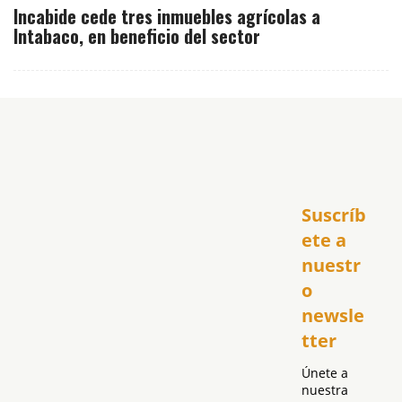
Incabide cede tres inmuebles agrícolas a
Intabaco, en beneficio del sector
Inicio
Suscríb
América
USA
ete a 
El Club Hispano
nuestr
República Dominicana
o 
Puerto Rico
newsle
Global
tter
Política
Únete a 
nuestra 