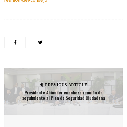
reunion-del-consejo
PREVIOUS ARTICLE
Presidente Abinader encabeza reunión de
seguimiento al Plan de Seguridad Ciudadana